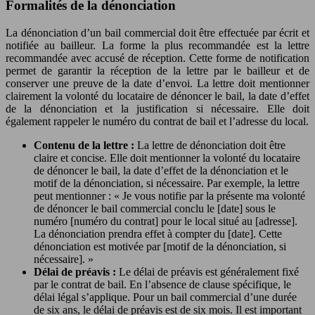
Formalités de la dénonciation
La dénonciation d’un bail commercial doit être effectuée par écrit et
notifiée au bailleur. La forme la plus recommandée est la lettre
recommandée avec accusé de réception. Cette forme de notification
permet de garantir la réception de la lettre par le bailleur et de
conserver une preuve de la date d’envoi. La lettre doit mentionner
clairement la volonté du locataire de dénoncer le bail, la date d’effet
de la dénonciation et la justification si nécessaire. Elle doit
également rappeler le numéro du contrat de bail et l’adresse du local.
Contenu de la lettre :
La lettre de dénonciation doit être
claire et concise. Elle doit mentionner la volonté du locataire
de dénoncer le bail, la date d’effet de la dénonciation et le
motif de la dénonciation, si nécessaire. Par exemple, la lettre
peut mentionner : « Je vous notifie par la présente ma volonté
de dénoncer le bail commercial conclu le [date] sous le
numéro [numéro du contrat] pour le local situé au [adresse].
La dénonciation prendra effet à compter du [date]. Cette
dénonciation est motivée par [motif de la dénonciation, si
nécessaire]. »
Délai de préavis :
Le délai de préavis est généralement fixé
par le contrat de bail. En l’absence de clause spécifique, le
délai légal s’applique. Pour un bail commercial d’une durée
de six ans, le délai de préavis est de six mois. Il est important