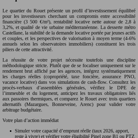
Le quartier du Rouet présente un profil d’investissement équilibré
pour les investisseurs cherchant un compromis entre accessibilité
financière (3 500 €/m²), rentabilité locative nette autour de 2,8 à
3,2%, et qualité de vie urbaine méditerranéenne. La desserte métro
Castellane, la stabilité de la demande locative portée par jeunes actifs
et couples, et les perspectives de valorisation à moyen terme (4-6%
annuels selon les observatoires immobiliers) constituent les trois
piliers de cette attractivité.
La réussite de votre projet nécessite toutefois une discipline
méthodologique stricte. Plutôt que de se focaliser uniquement sur le
rendement brut affiché par les agences, intégrez systématiquement
les charges réelles (copropriété, taxe foncière, assurance PNO,
vacance locative) dans vos simulations de cash-flow. Consultez les
procès-verbaux d’assemblées générales, vérifiez le DPE de
l’immeuble et du logement, anticipez les travaux obligatoires liés
aux passoires thermiques, et comparez le Rouet avec trois quartiers
alternatifs (Mazargues, Bonneveine, Arenc) pour valider votre
arbitrage budgétaire.
Votre plan d’action immédiat
Simuler votre capacité d’emprunt réelle (taux 2026, apport,
reste à vivre) et vérifier votre éligibilité Pinel zone B1 ou PTZ