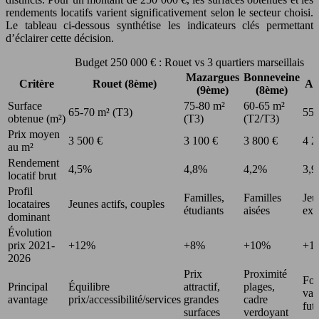
rendements locatifs varient significativement selon le secteur choisi.
Le tableau ci-dessous synthétise les indicateurs clés permettant
d’éclairer cette décision.
Budget 250 000 € : Rouet vs 3 quartiers marseillais
Mazargues
Bonneveine
Critère
Rouet (8ème)
Ar
(9ème)
(8ème)
Surface
75-80 m²
60-65 m²
65-70 m² (T3)
55-
obtenue (m²)
(T3)
(T2/T3)
Prix moyen
3 500 €
3 100 €
3 800 €
4 2
au m²
Rendement
4,5%
4,8%
4,2%
3,
locatif brut
Profil
Familles,
Familles
Jeu
locataires
Jeunes actifs, couples
étudiants
aisées
exp
dominant
Évolution
prix 2021-
+12%
+8%
+10%
+1
2026
Prix
Proximité
For
Principal
Équilibre
attractif,
plages,
val
avantage
prix/accessibilité/services
grandes
cadre
fut
surfaces
verdoyant