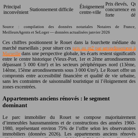
Prix élevés,
Qua
Principal
Éloignement
Stationnement difficile
concurrence
enc
inconvénient
centre-ville
forte
dév
Source : compilation des données notariales Notaires de France,
MeilleursAgents et SeLoger — données actualisées janvier 2026
Ces chiffres positionnent le Rouet dans la fourchette médiane du
marché marseillais ; pour situer ces
prix au m2 par arrondissement à
Marseille
dans une perspective globale, les écarts restent significatifs
entre le centre historique (Vieux-Port, 1er et 2ème arrondissements
dépassant 5 000 €/m²) et les secteurs périphériques nord (13ème,
14ème, 15ème arrondissements sous 3 000 €/m²). Le Rouet offre un
compromis entre accessibilité financière et qualité de vie urbaine,
sans les contraintes de saisonnalité touristique ni l’éloignement des
zones excentrées.
Appartements anciens rénovés : le segment
dominant
Le parc immobilier du Rouet se compose majoritairement
d’immeubles haussmanniens et de constructions des années 1960-
1980, représentant environ 75% de l’offre selon les observatoires
immobiliers (données 2026). Les appartements anciens rénovés