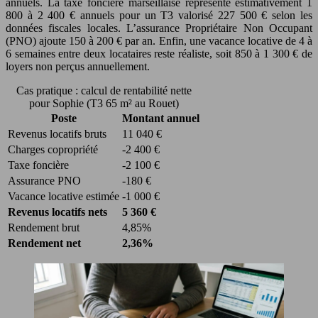
annuels. La taxe foncière marseillaise représente estimativement 1
800 à 2 400 € annuels pour un T3 valorisé 227 500 € selon les
données fiscales locales. L’assurance Propriétaire Non Occupant
(PNO) ajoute 150 à 200 € par an. Enfin, une vacance locative de 4 à
6 semaines entre deux locataires reste réaliste, soit 850 à 1 300 € de
loyers non perçus annuellement.
Cas pratique : calcul de rentabilité nette
pour Sophie (T3 65 m² au Rouet)
Poste
Montant annuel
Revenus locatifs bruts
11 040 €
Charges copropriété
-2 400 €
Taxe foncière
-2 100 €
Assurance PNO
-180 €
Vacance locative estimée
-1 000 €
Revenus locatifs nets
5 360 €
Rendement brut
4,85%
Rendement net
2,36%