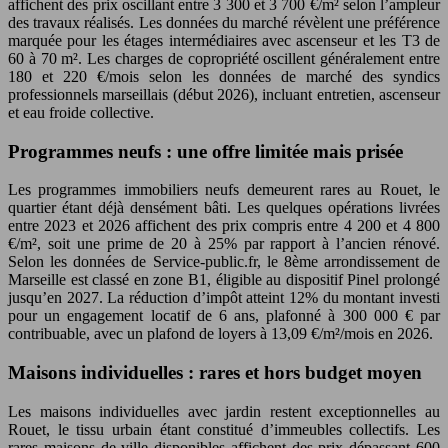
affichent des prix oscillant entre 3 300 et 3 700 €/m² selon l’ampleur
des travaux réalisés. Les données du marché révèlent une préférence
marquée pour les étages intermédiaires avec ascenseur et les T3 de
60 à 70 m². Les charges de copropriété oscillent généralement entre
180 et 220 €/mois selon les données de marché des syndics
professionnels marseillais (début 2026), incluant entretien, ascenseur
et eau froide collective.
Programmes neufs : une offre limitée mais prisée
Les programmes immobiliers neufs demeurent rares au Rouet, le
quartier étant déjà densément bâti. Les quelques opérations livrées
entre 2023 et 2026 affichent des prix compris entre 4 200 et 4 800
€/m², soit une prime de 20 à 25% par rapport à l’ancien rénové.
Selon les données de Service-public.fr, le 8ème arrondissement de
Marseille est classé en zone B1, éligible au dispositif Pinel prolongé
jusqu’en 2027. La réduction d’impôt atteint 12% du montant investi
pour un engagement locatif de 6 ans, plafonné à 300 000 € par
contribuable, avec un plafond de loyers à 13,09 €/m²/mois en 2026.
Maisons individuelles : rares et hors budget moyen
Les maisons individuelles avec jardin restent exceptionnelles au
Rouet, le tissu urbain étant constitué d’immeubles collectifs. Les
rares maisons de ville disponibles affichent des prix dépassant 600