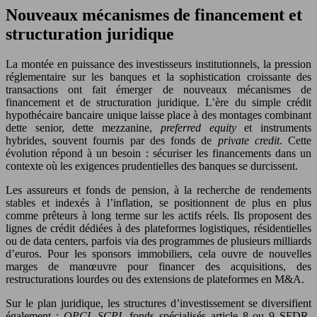
Nouveaux mécanismes de financement et
structuration juridique
La montée en puissance des investisseurs institutionnels, la pression
réglementaire sur les banques et la sophistication croissante des
transactions ont fait émerger de nouveaux mécanismes de
financement et de structuration juridique. L’ère du simple crédit
hypothécaire bancaire unique laisse place à des montages combinant
dette senior, dette mezzanine,
preferred equity
et instruments
hybrides, souvent fournis par des fonds de
private credit
. Cette
évolution répond à un besoin : sécuriser les financements dans un
contexte où les exigences prudentielles des banques se durcissent.
Les assureurs et fonds de pension, à la recherche de rendements
stables et indexés à l’inflation, se positionnent de plus en plus
comme prêteurs à long terme sur les actifs réels. Ils proposent des
lignes de crédit dédiées à des plateformes logistiques, résidentielles
ou de data centers, parfois via des programmes de plusieurs milliards
d’euros. Pour les sponsors immobiliers, cela ouvre de nouvelles
marges de manœuvre pour financer des acquisitions, des
restructurations lourdes ou des extensions de plateformes en M&A.
Sur le plan juridique, les structures d’investissement se diversifient
également :
OPCI
,
SCPI
, fonds spécialisés article 8 ou 9 SFDR,