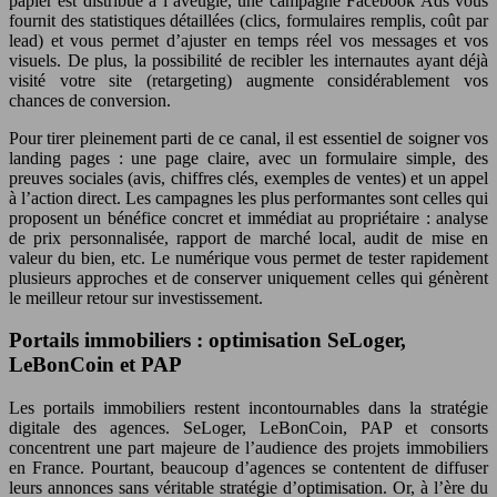
papier est distribué à l’aveugle, une campagne Facebook Ads vous
fournit des statistiques détaillées (clics, formulaires remplis, coût par
lead) et vous permet d’ajuster en temps réel vos messages et vos
visuels. De plus, la possibilité de recibler les internautes ayant déjà
visité votre site (retargeting) augmente considérablement vos
chances de conversion.
Pour tirer pleinement parti de ce canal, il est essentiel de soigner vos
landing pages : une page claire, avec un formulaire simple, des
preuves sociales (avis, chiffres clés, exemples de ventes) et un appel
à l’action direct. Les campagnes les plus performantes sont celles qui
proposent un bénéfice concret et immédiat au propriétaire : analyse
de prix personnalisée, rapport de marché local, audit de mise en
valeur du bien, etc. Le numérique vous permet de tester rapidement
plusieurs approches et de conserver uniquement celles qui génèrent
le meilleur retour sur investissement.
Portails immobiliers : optimisation SeLoger,
LeBonCoin et PAP
Les portails immobiliers restent incontournables dans la stratégie
digitale des agences. SeLoger, LeBonCoin, PAP et consorts
concentrent une part majeure de l’audience des projets immobiliers
en France. Pourtant, beaucoup d’agences se contentent de diffuser
leurs annonces sans véritable stratégie d’optimisation. Or, à l’ère du