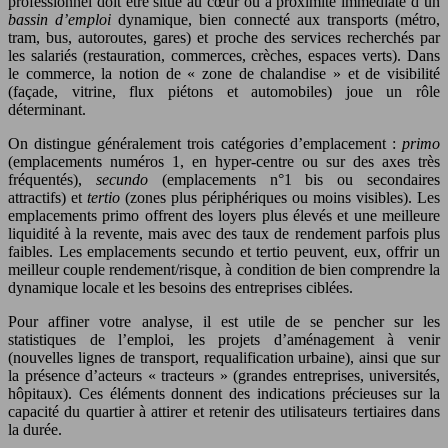
professionnel doit être situé au cœur ou à proximité immédiate d’un
bassin d’emploi
dynamique, bien connecté aux transports (métro,
tram, bus, autoroutes, gares) et proche des services recherchés par
les salariés (restauration, commerces, crèches, espaces verts). Dans
le commerce, la notion de « zone de chalandise » et de visibilité
(façade, vitrine, flux piétons et automobiles) joue un rôle
déterminant.
On distingue généralement trois catégories d’emplacement :
primo
(emplacements numéros 1, en hyper-centre ou sur des axes très
fréquentés),
secundo
(emplacements n°1 bis ou secondaires
attractifs) et
tertio
(zones plus périphériques ou moins visibles). Les
emplacements primo offrent des loyers plus élevés et une meilleure
liquidité à la revente, mais avec des taux de rendement parfois plus
faibles. Les emplacements secundo et tertio peuvent, eux, offrir un
meilleur couple rendement/risque, à condition de bien comprendre la
dynamique locale et les besoins des entreprises ciblées.
Pour affiner votre analyse, il est utile de se pencher sur les
statistiques de l’emploi, les projets d’aménagement à venir
(nouvelles lignes de transport, requalification urbaine), ainsi que sur
la présence d’acteurs « tracteurs » (grandes entreprises, universités,
hôpitaux). Ces éléments donnent des indications précieuses sur la
capacité du quartier à attirer et retenir des utilisateurs tertiaires dans
la durée.