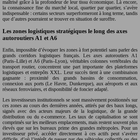
maîtrisé grâce à la profondeur de leur tissu économique. Là encore,
la connaissance fine du marché local, quartier par quartier, s’avère
indispensable : certains secteurs surperformeront à long terme, tandis
que d’autres pourraient se trouver en situation de suroffre.
Les zones logistiques stratégiques le long des axes
autoroutiers A1 et A6
Enfin, impossible d’évoquer les zones à fort potentiel sans parler des
grands corridors logistiques français. Les axes autoroutiers A1
(Paris–Lille) et A6 (Paris–Lyon), véritables colonnes vertébrales du
transport routier, concentrent une part importante des plateformes
logistiques et entrepôts XXL. Leur succès tient à une combinaison
gagnante : proximité des grands bassins de consommation,
connexion aux ports (Le Havre, Dunkerque), aux aéroports et aux
réseaux ferroviaires, et disponibilité de foncier adapté.
Les investisseurs institutionnels se sont massivement positionnés sur
ces zones au cours des dernières années, attirés par des baux longs,
signés avec des acteurs majeurs de la logistique, de la grande
distribution ou du e-commerce. Les taux de capitalisation se sont
comprimés sur les meilleurs emplacements, mais restent souvent plus
élevés que sur les bureaux prime des grandes métropoles. Pour un
investisseur privé, accéder directement à ces actifs peut s’avérer
difficile, d’où l’intérêt de passer par des véhicules collectifs ou des