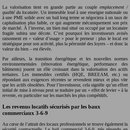
La valorisation tient en grande partie au couple
emplacement /
qualité du locataire
. Un immeuble loué à une enseigne nationale ou
à une PME solide avec un bail long terme se négociera à un taux de
capitalisation plus faible, ce qui augmente mécaniquement son prix
de marché. À l’inverse, un bien mal situé ou occupé par un locataire
fragile subira une décote. C’est pourquoi les investisseurs avisés
raisonnent en « valeur d’usage » pour le preneur : plus le local est
stratégique pour son activité, plus la pérennité des loyers – et donc la
valeur du bien – est élevée.
Par ailleurs, la transition énergétique et les nouvelles normes
environnementales (rénovation énergétique, performance des
bâtiments) jouent un rôle croissant dans la valorisation des actifs
tertiaires. Les immeubles certifiés (HQE, BREEAM, etc.) ou
répondant aux exigences récentes se revendent mieux et plus vite
que les actifs obsolètes. Pour l’investisseur, cela signifie qu’un effort
initial de mise à niveau peut se traduire par un « effet de levier » à la
revente, en particulier sur les marchés les plus compétitifs.
Les revenus locatifs sécurisés par les baux
commerciaux 3-6-9
Au cœur de l’attrait des locaux professionnels se trouve également la
sécurité contractuelle. Le bail commercial 3-6-9, très répandu en