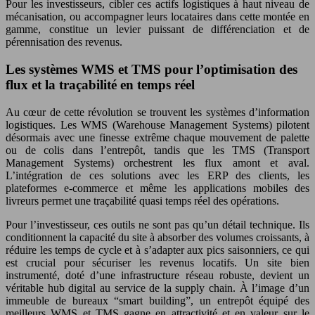
Pour les investisseurs, cibler ces actifs logistiques à haut niveau de
mécanisation, ou accompagner leurs locataires dans cette montée en
gamme, constitue un levier puissant de différenciation et de
pérennisation des revenus.
Les systèmes WMS et TMS pour l’optimisation des
flux et la traçabilité en temps réel
Au cœur de cette révolution se trouvent les systèmes d’information
logistiques. Les WMS (Warehouse Management Systems) pilotent
désormais avec une finesse extrême chaque mouvement de palette
ou de colis dans l’entrepôt, tandis que les TMS (Transport
Management Systems) orchestrent les flux amont et aval.
L’intégration de ces solutions avec les ERP des clients, les
plateformes e-commerce et même les applications mobiles des
livreurs permet une traçabilité quasi temps réel des opérations.
Pour l’investisseur, ces outils ne sont pas qu’un détail technique. Ils
conditionnent la capacité du site à absorber des volumes croissants, à
réduire les temps de cycle et à s’adapter aux pics saisonniers, ce qui
est crucial pour sécuriser les revenus locatifs. Un site bien
instrumenté, doté d’une infrastructure réseau robuste, devient un
véritable hub digital au service de la supply chain. À l’image d’un
immeuble de bureaux “smart building”, un entrepôt équipé des
meilleurs WMS et TMS gagne en attractivité et en valeur sur le