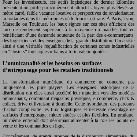
Pour les investisseurs, ces actifs logistiques de dernier kilomètre
présentent un profil particulièrement attractif : loyers plus élevés au
mètre carré, faible vacance locative et perspectives de revalorisation
importantes dans les métropoles où le foncier est rare. À Paris, Lyon,
Marseille ou Toulouse, les baux signés sur ces sites affichent des
taux de rendement supérieurs à la moyenne du marché, tout en
bénéficiant d’une demande soutenue de la part des e-commerçants,
des logisticiens et des enseignes de la grande distribution. On assiste
ainsi à une véritable requalification de certaines zones industrielles
en “clusters” logistiques urbains à forte valeur ajoutée.
L’omnicanalité et les besoins en surfaces
d’entreposage pour les retailers traditionnels
La transformation numérique du commerce ne concerne pas
uniquement les pure players. Les enseignes historiques de la
distribution ont elles aussi accéléré leur mutation vers des modèles
omnicanaux, combinant magasins physiques, e-commerce, click &
collect, drive et livraison à domicile. Cette hybridation des parcours
d’achat complexifie les flux logistiques et nécessite davantage de
surfaces d’entreposage, mieux situées et plus flexibles. En pratique,
un même entrepôt doit désormais alimenter à la fois les points de
vente et les commandes en ligne.
Concrètement, de grands groupes de la distribution alimentaire, du