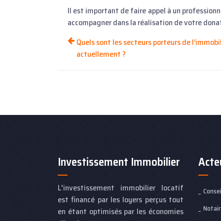
Il est important de faire appel à un profession
accompagner dans la réalisation de votre dona
Quels sont les secteurs porteurs de l’immobil
actuellement ?
Investissement Immobilier
Acte
L'investissement immobilier locatif
Consei
est financé par les loyers perçus tout
Notai
en étant optimisés par les économies