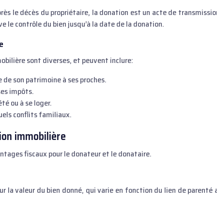
rès le décès du propriétaire, la donation est un acte de transmissio
ve le contrôle du bien jusqu’à la date de la donation.
e
bilière sont diverses, et peuvent inclure:
 de son patrimoine à ses proches.
ses impôts.
été ou à se loger.
uels conflits familiaux.
ion immobilière
ntages fiscaux pour le donateur et le donataire.
r la valeur du bien donné, qui varie en fonction du lien de parenté 