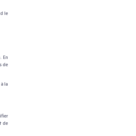
d le
. En
s de
à la
fier
t de