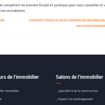
nel compétent en matière fiscale et juridique pour vous conseiller et
tion immobilière.
ier
Comment choisir un local commercial rentable po
son investisseme
urs de l’immobilier
Salons de l’immobilier
ller immobilier
Spécialiste de la construction
re
Experts en aménagement