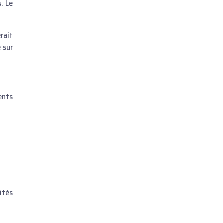
. Le
rait
 sur
ents
ités