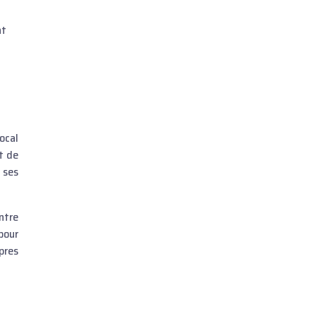
nt
ocal
t de
 ses
ntre
pour
pres