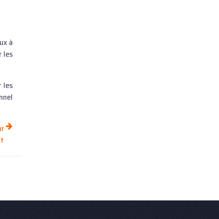
aux à
 les
 les
nnel
ur
nt